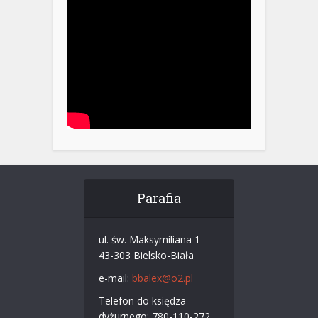
Parafia
ul. św. Maksymiliana 1
43-303 Bielsko-Biała
e-mail:
bbalex@o2.pl
Telefon do księdza
dyżurnego: 780-110-272