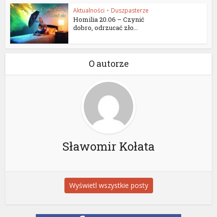
Aktualności
•
Duszpasterze
Homilia 20.06 – Czynić
dobro, odrzucać zło...
O autorze
Sławomir Kołata
Wyświetl wszystkie posty