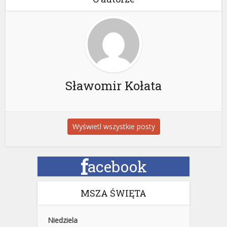
Sławomir Kołata
Wyświetl wszystkie posty
f
acebook
MSZA ŚWIĘTA
Niedziela