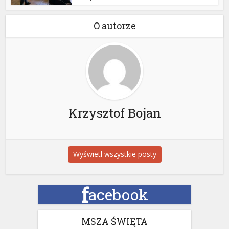
O autorze
Krzysztof Bojan
Wyświetl wszystkie posty
f
acebook
MSZA ŚWIĘTA