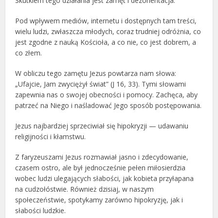
Skutkiem tego działania jest zamęt i dezorientacja.
Pod wpływem mediów, internetu i dostępnych tam treści,
wielu ludzi, zwłaszcza młodych, coraz trudniej odróżnia, co
jest zgodne z nauką Kościoła, a co nie, co jest dobrem, a
co złem.
W obliczu tego zamętu Jezus powtarza nam słowa:
„Ufajcie, Jam zwyciężył świat” (J 16, 33). Tymi słowami
zapewnia nas o swojej obecności i pomocy. Zachęca, aby
patrzeć na Niego i naśladować Jego sposób postępowania.
Jezus najbardziej sprzeciwiał się hipokryzji — udawaniu
religijności i kłamstwu.
Z faryzeuszami Jezus rozmawiał jasno i zdecydowanie,
czasem ostro, ale był jednocześnie pełen miłosierdzia
wobec ludzi ulegających słabości, jak kobieta przyłapana
na cudzołóstwie. Również dzisiaj, w naszym
społeczeństwie, spotykamy zarówno hipokryzję, jak i
słabości ludzkie.