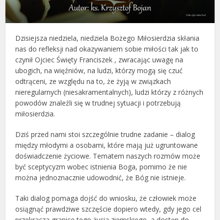
Dzisiejsza niedziela, niedziela Bożego Miłosierdzia skłania
nas do refleksji nad okazywaniem sobie miłości tak jak to
czynił Ojciec Święty Franciszek , zwracając uwagę na
ubogich, na więźniów, na ludzi, którzy mogą się czuć
odtrąceni, ze względu na to, że żyją w związkach
nieregularnych (niesakramentalnych), ludzi którzy z różnych
powodów znaleźli się w trudnej sytuacji i potrzebują
miłosierdzia.
Dziś przed nami stoi szczególnie trudne zadanie – dialog
między młodymi a osobami, które mają już ugruntowane
doświadczenie życiowe. Tematem naszych rozmów może
być sceptycyzm wobec istnienia Boga, pomimo że nie
można jednoznacznie udowodnić, że Bóg nie istnieje.
Taki dialog pomaga dojść do wniosku, że człowiek może
osiągnąć prawdziwe szczęście dopiero wtedy, gdy jego cel
przekracza granice tego życia ziemskiego, a dostęp do