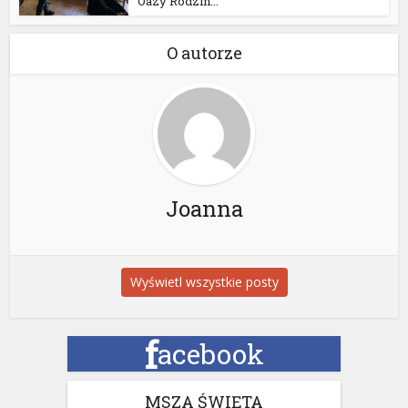
Oazy Rodzin...
O autorze
Joanna
Wyświetl wszystkie posty
f
acebook
MSZA ŚWIĘTA