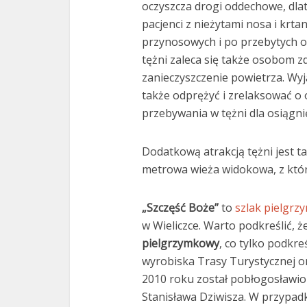
oczyszcza drogi oddechowe, dlat
pacjenci z nieżytami nosa i krta
przynosowych i po przebytych o
tężni zaleca się także osobom 
zanieczyszczenie powietrza. Wy
także odprężyć i zrelaksować o 
przebywania w tężni dla osiągni
Dodatkową atrakcją tężni jest 
metrowa wieża widokowa, z któr
„Szczęść Boże”
to
szlak pielgr
w Wieliczce. Warto podkreślić, że
pielgrzymkowy
, co tylko podkr
wyrobiska Trasy Turystycznej 
2010 roku został pobłogosławio
Stanisława Dziwisza. W przypadk