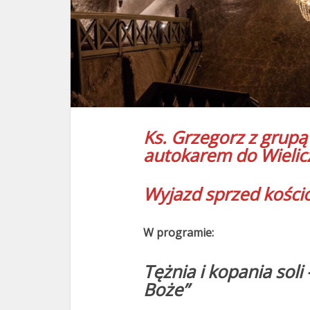
Ks. Grzegorz z grupą
autokarem do Wielic
Wyjazd sprzed kościo
W programie:
Tężnia i kopania soli
Boże”