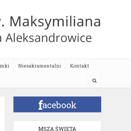
ymki
Niesakramentalni
Kontakt
f
acebook
MSZA ŚWIĘTA