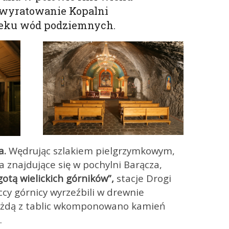
 wyratowanie Kopalni
ieku wód podziemnych.
a.
Wędrując szlakiem pielgrzymkowym,
a znajdujące się w pochylni Barącza,
gotą wielickich górników”,
stacje Drogi
ccy górnicy wyrzeźbili w drewnie
każdą z tablic wkomponowano kamień
.