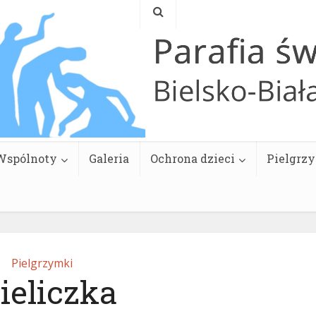
Wspólnoty
Galeria
Ochrona dzieci
Pielgrz
Pielgrzymki
eliczka