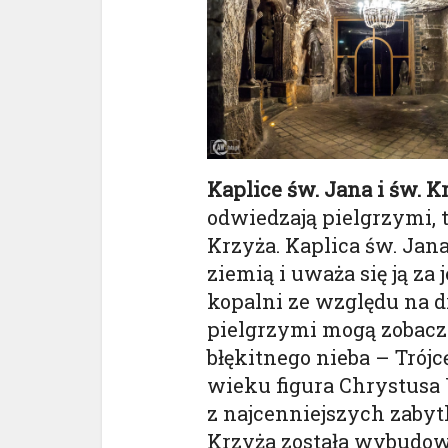
Kaplice św. Jana i św. K
odwiedzają pielgrzymi, t
Krzyża. Kaplica św. Jan
ziemią i uważa się ją za
kopalni ze względu na d
pielgrzymi mogą zobacz
błękitnego nieba – Trójc
wieku figura Chrystusa
z najcenniejszych zabyt
Krzyża została wybudo