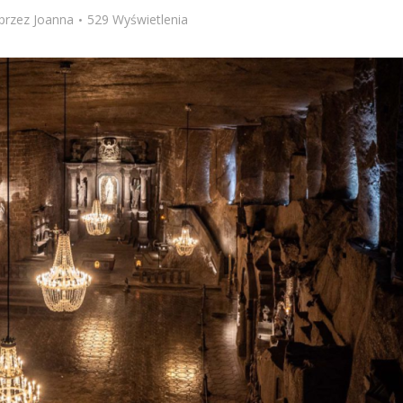
przez
Joanna
529 Wyświetlenia