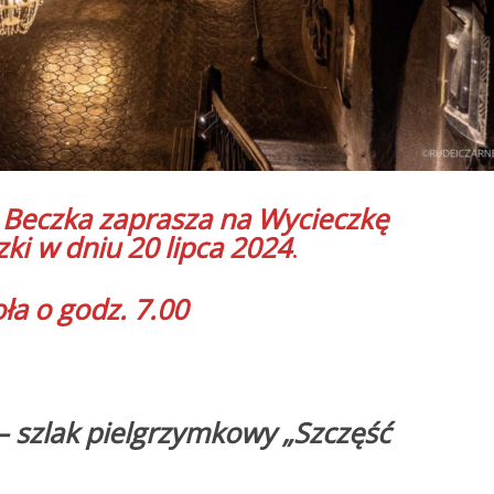
 Beczka zaprasza na
Wycieczkę
zki
w dniu 20 lipca 2024
.
ła o godz. 7.00
 – szlak pielgrzymkowy „Szczęść