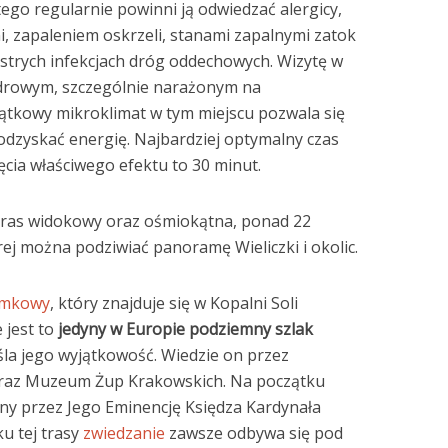
ego regularnie powinni ją odwiedzać alergicy,
ni, zapaleniem oskrzeli, stanami zapalnymi zatok
strych infekcjach dróg oddechowych. Wizytę w
zdrowym, szczególnie narażonym na
jątkowy mikroklimat w tym miejscu pozwala się
odzyskać energię. Najbardziej optymalny czas
ęcia właściwego efektu to 30 minut.
taras widokowy oraz ośmiokątna, ponad 22
ej można podziwiać panoramę Wieliczki i okolic.
zymkowy
, który znajduje się w Kopalni Soli
 jest to
jedyny w Europie podziemny szlak
eśla jego wyjątkowość. Wiedzie on przez
oraz Muzeum Żup Krakowskich. Na początku
ny przez Jego Eminencję Księdza Kardynała
u tej trasy
zwiedzanie
zawsze odbywa się pod