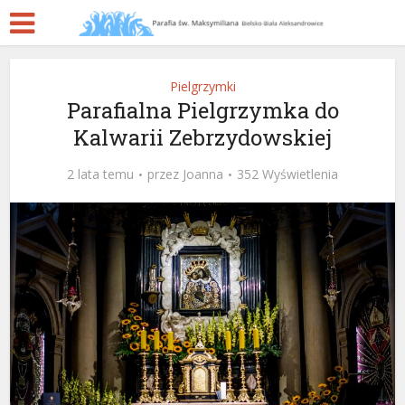
Pielgrzymki
Parafialna Pielgrzymka do
Kalwarii Zebrzydowskiej
2 lata temu
przez
Joanna
352 Wyświetlenia