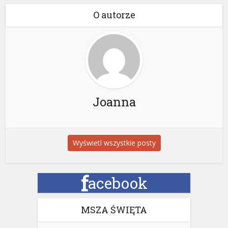
O autorze
Joanna
Wyświetl wszystkie posty
f
acebook
MSZA ŚWIĘTA