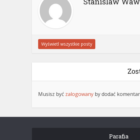
Stanislaw Waw
Wyświetl wszystkie posty
Zos
Musisz być
zalogowany
by dodać komentar
Parafia