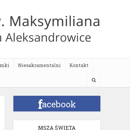
ymki
Niesakramentalni
Kontakt
f
acebook
MSZA ŚWIĘTA