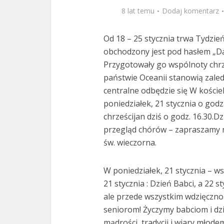
8 lat temu
Dodaj komentarz
Od 18 – 25 stycznia trwa Tydzie
obchodzony jest pod hasłem „Dąż
Przygotowały go wspólnoty chrz
państwie Oceanii stanowią zaled
centralne odbędzie się W koście
poniedziałek, 21 stycznia o godz
chrześcijan dziś o godz. 16.30.D
przegląd chórów – zapraszamy 
św. wieczorna.
W poniedziałek, 21 stycznia – w
21 stycznia : Dzień Babci, a 22 s
ale przede wszystkim wdzięczno
seniorom! Życzymy babciom i dz
mądrości, tradycji i wiary młode