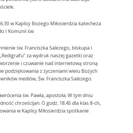
ciele.
16.30 w Kaplicy Bożego Miłosierdzia katecheza
do I Komunii św.
nienie św. Franciszka Salezego, biskupa i
„Redigrafu” za wydruk naszej gazetki oraz
worzenie i czuwanie nad internetową stroną
zne podziękowania z życzeniami wielu Bożych
owników mediów, Św. Franciszka Salezego.
nawrócenia św. Pawła, apostoła. W tym dniu
dność chrześcijan. O godz. 18.45 dla klas 8-ch,
owania w Kaplicy Miłosierdzia spotkanie