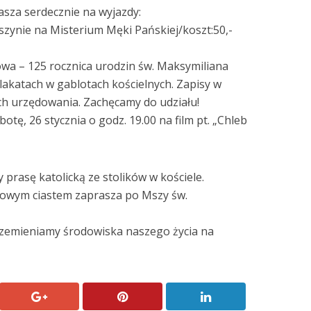
asza serdecznie na wyjazdy:
eszynie na Misterium Męki Pańskiej/koszt:50,-
owa – 125 rocznica urodzin św. Maksymiliana
 plakatach w gablotach kościelnych. Zapisy w
ach urzędowania. Zachęcamy do udziału!
otę, 26 stycznia o godz. 19.00 na film pt. „Chleb
 prasę katolicką ze stolików w kościele.
omowym ciastem zaprasza po Mszy św.
zemieniamy środowiska naszego życia na