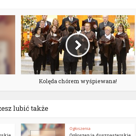
Kolęda chórem wyśpiewana!
esz lubić także
Ogłoszenia
rskie
Ogłoszenia duszpasterskie