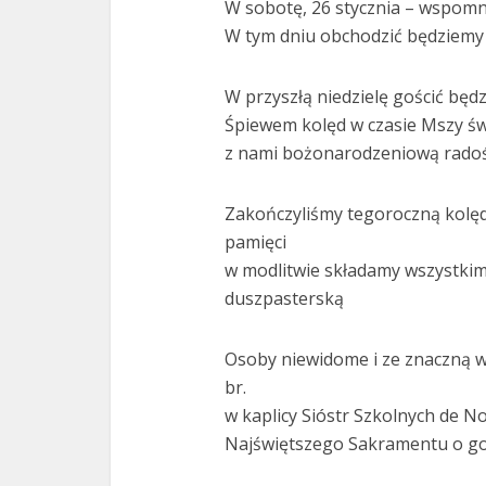
W sobotę, 26 stycznia – wspomn
W tym dniu obchodzić będziemy w
W przyszłą niedzielę gościć będz
Śpiewem kolęd w czasie Mszy św.
z nami bożonarodzeniową radoś
Zakończyliśmy tegoroczną kolę
pamięci
w modlitwie składamy wszystkim,
duszpasterską
Osoby niewidome i ze znaczną w
br.
w kaplicy Sióstr Szkolnych de 
Najświętszego Sakramentu o god