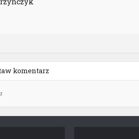
rzynczyk
taw komentarz
z