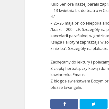
Klub Seniora naszej parafii zapr
– 13 kwietnia br. do teatru w Ci
zł/.
– 25-26 maja br. do Niepokalan
/koszt – 200,- zł/. Szczegóły na
kancelarii parafialnej w godzin
Księża Pallotyni zapraszają w sob
z nie-ba”. Szczegóły na plakacie.
Zachęcamy do lektury i polecamy
Z ciepłą herbatą, czy kawą i d
kawiarenka Emaus.
Z błogosławieństwem Bożym pr
bliższe Ewangelii.