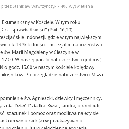
przez
Stanislaw Wawrzynczyk
400 Wyświetlenia
ń Ekumeniczny w Kościele. W tym roku
 do sprawiedliwości” (Pwt. 16,20).
eścijańskie Indonezji, gdzie w tym największym
wie ok. 13 % ludności. Diecezjalne nabożeństwo
le św. Marii Magdaleny w Cieszynie w
. 17.00. W naszej parafii nabożeństwo o jedność
ziś o godz. 15.00 w naszym kościele kolędowy
miłośników. Po przeglądzie nabożeństwo i Msza
spomnienie św. Agnieszki, dziewicy i męczennicy,
tycznia: Dzień Dziadka. Kwiat, laurka, upominek,
ść, szacunek i pomoc oraz modlitwa należy się
iadkom wielu radości w przekazywaniu
mu pokoleniu. Jutro całodzienna adoracja