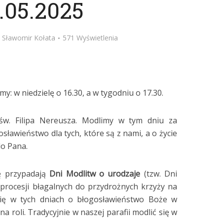
.05.2025
z
Sławomir Kołata
571 Wyświetlenia
y: w niedzielę o 16.30, a w tygodniu o 17.30.
św. Filipa Nereusza. Modlimy w tym dniu za
ławieństwo dla tych, które są z nami, a o życie
do Pana.
dę przypadają
Dni Modlitw o urodzaje
(tzw. Dni
 procesji błagalnych do przydrożnych krzyży na
i się w tych dniach o błogosławieństwo Boże w
na roli. Tradycyjnie w naszej parafii modlić się w