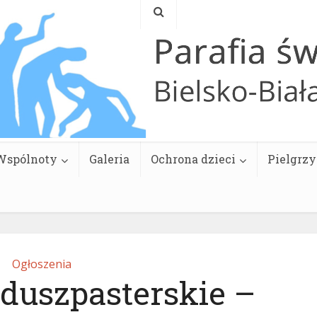
Wspólnoty
Galeria
Ochrona dzieci
Pielgrz
Ogłoszenia
 duszpasterskie –