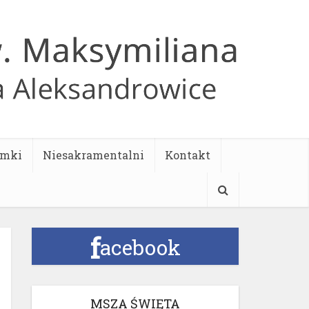
ymki
Niesakramentalni
Kontakt
f
acebook
MSZA ŚWIĘTA