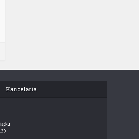
Kancelaria
iątku
.30