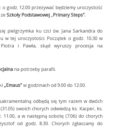
w. o godz. 12.00 przeżywać będziemy uroczystość
i ze
Szkoły Podstawowej
„
Primary Steps”.
się pielgrzymka ku czci św. Jana Sarkandra do
 w tej uroczystości. Początek o godz. 10.30 w
 Piotra i Pawła, skąd wyruszy procesja na
cjalna
na potrzeby parafii.
ki
„Emaus”
w godzinach od 9.00 do 12.00.
 sakramentalną odbędą się tym razem w dwóch
(31.05) swoich chorych odwiedzą ks. Kacper, ks.
z. 11.00, a w następną sobotę (7.06) do chorych
rzysztof od godz. 8.30. Chorych zgłaszamy do