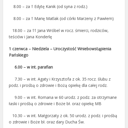
8.00 – za † Edytę Kanik (od syna z rodz.)
8.00 – za † Marię Matlak (od córki Marzeny z Pawłem)
18.00 – za †† Jana Wróbel w rocz. śmierci, rodziców,
teściów i Jana Konderlę
1 czerwca – Niedziela – Uroczystość Wniebowstąpienia
Pańskiego
6.00 –
w int. parafian
7.30 – w int. Agaty i Krzysztofa z ok. 35 rocz. ślubu z
podz. i prośbą o zdrowie i Bożą opiekę dla całej rodz.
9.00 – w int. Romana w 60 urodz. z podz. za otrzymane
łaski i prośbą o zdrowie i Boże bł. oraz opiekę MB
10.30 – w int. Małgorzaty z ok. 50 urodz. z podz. i prośbą
o zdrowie i Boże bł. oraz dary Ducha Św.