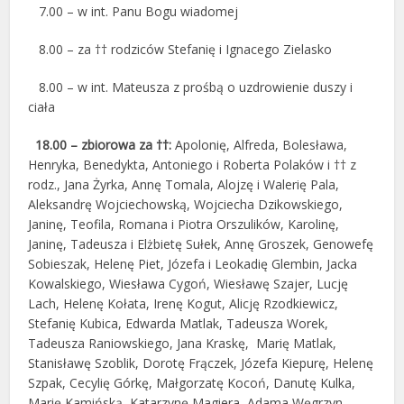
7.00 – w int. Panu Bogu wiadomej
8.00 – za †† rodziców Stefanię i Ignacego Zielasko
8.00 – w int. Mateusza z prośbą o uzdrowienie duszy i
ciała
18.00 – zbiorowa za ††:
Apolonię, Alfreda, Bolesława,
Henryka, Benedykta, Antoniego i Roberta Polaków i †† z
rodz., Jana Żyrka, Annę Tomala, Alojzę i Walerię Pala,
Aleksandrę Wojciechowską, Wojciecha Dzikowskiego,
Janinę, Teofila, Romana i Piotra Orszulików, Karolinę,
Janinę, Tadeusza i Elżbietę Sułek, Annę Groszek, Genowefę
Sobieszak, Helenę Piet, Józefa i Leokadię Glembin, Jacka
Kowalskiego, Wiesława Cygoń, Wiesławę Szajer, Lucję
Lach, Helenę Kołata, Irenę Kogut, Alicję Rzodkiewicz,
Stefanię Kubica, Edwarda Matlak, Tadeusza Worek,
Tadeusza Raniowskiego, Jana Kraskę, Marię Matlak,
Stanisławę Szoblik, Dorotę Frączek, Józefa Kiepurę, Helenę
Szpak, Cecylię Górkę, Małgorzatę Kocoń, Danutę Kulka,
Marię Kamińską, Katarzynę Magiera, Adama Węgrzyn,