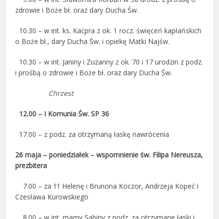
zdrowie i Boże bł. oraz dary Ducha Św.
10.30 – w int. ks. Kacpra z ok. 1 rocz. święceń kapłańskich
o Boże bł., dary Ducha Św. i opiekę Matki Najśw.
10.30 – w int. Janiny i Zuzanny z ok. 70 i 17 urodzin z podz.
i prośbą o zdrowie i Boże bł. oraz dary Ducha Św.
Chrzest
12.00 – I Komunia Św. SP 36
17.00 – z podz. za otrzymaną łaskę nawrócenia
26 maja – poniedziałek – wspomnienie św. Filipa Nereusza,
prezbitera
7.00 – za †† Helenę i Brunona Koczor, Andrzeja Kopeć i
Czesława Kurowskiego
8.00 – w int. mamy Sabiny z podz. za otrzymane łaski i