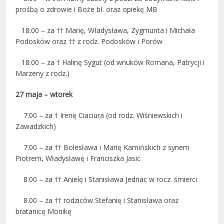
prośbą o zdrowie i Boże bł. oraz opiekę MB
18.00 – za †† Marię, Władysława, Zygmunta i Michała
Podosków oraz †† z rodz. Podosków i Porów
18.00 – za † Halinę Sygut (od wnuków Romana, Patrycji i
Marzeny z rodz.)
27 maja – wtorek
7.00 – za † Irenę Ciaciura (od rodz. Wiśniewskich i
Zawadzkich)
7.00 – za †† Bolesława i Marię Kamińskich z synem
Piotrem, Władysławę i Franciszka Jasic
8.00 – za †† Anielę i Stanisława Jednac w rocz. śmierci
8.00 – za †† rodziców Stefanię i Stanisława oraz
bratanicę Monikę