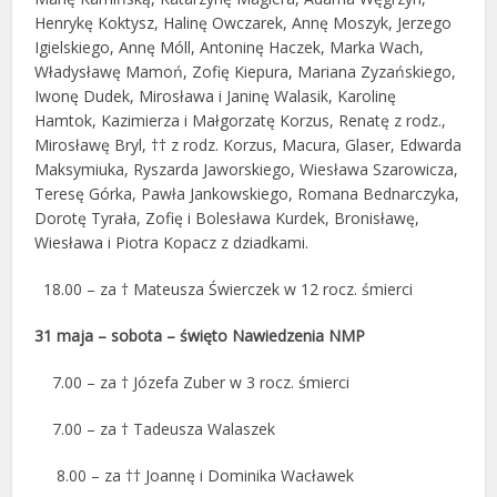
Henrykę Koktysz, Halinę Owczarek, Annę Moszyk, Jerzego
Igielskiego, Annę Móll, Antoninę Haczek, Marka Wach,
Władysławę Mamoń, Zofię Kiepura, Mariana Zyzańskiego,
Iwonę Dudek, Mirosława i Janinę Walasik, Karolinę
Hamtok, Kazimierza i Małgorzatę Korzus, Renatę z rodz.,
Mirosławę Bryl, †† z rodz. Korzus, Macura, Glaser, Edwarda
Maksymiuka, Ryszarda Jaworskiego, Wiesława Szarowicza,
Teresę Górka, Pawła Jankowskiego, Romana Bednarczyka,
Dorotę Tyrała, Zofię i Bolesława Kurdek, Bronisławę,
Wiesława i Piotra Kopacz z dziadkami.
18.00 – za † Mateusza Świerczek w 12 rocz. śmierci
31 maja – sobota – święto Nawiedzenia NMP
7.00 – za † Józefa Zuber w 3 rocz. śmierci
7.00 – za † Tadeusza Walaszek
8.00 – za †† Joannę i Dominika Wacławek