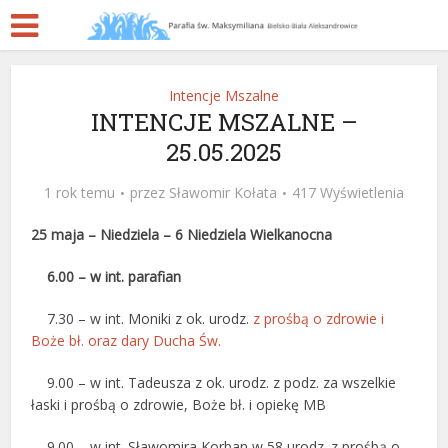
Intencje Mszalne
INTENCJE MSZALNE –
25.05.2025
1 rok temu
przez
Sławomir Kołata
417 Wyświetlenia
25 maja – Niedziela –
6 Niedziela Wielkanocna
6.00 – w int. parafian
7.30 – w int. Moniki z ok. urodz.
z prośbą o zdrowie i
Boże bł. oraz dary Ducha Św.
9.00 – w int. Tadeusza z ok. urodz. z podz. za wszelkie
łaski i prośbą o zdrowie, Boże bł. i opiekę MB
9.00 – w int. Sławomira Korban w 58 urodz. z prośbą o