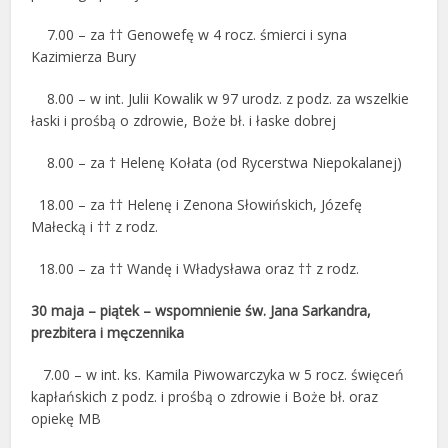
7.00 – za †† Genowefę w 4 rocz. śmierci i syna
Kazimierza Bury
8.00 – w int. Julii Kowalik w 97 urodz. z podz. za wszelkie
łaski i prośbą o zdrowie, Boże bł. i łaske dobrej
8.00 – za † Helenę Kołata (od Rycerstwa Niepokalanej)
18.00 – za †† Helenę i Zenona Słowińskich, Józefę
Małecką i †† z rodz.
18.00 – za †† Wandę i Władysława oraz †† z rodz.
30 maja – piątek – wspomnienie św. Jana Sarkandra,
prezbitera i męczennika
7.00 – w int. ks. Kamila Piwowarczyka w 5 rocz. święceń
kapłańskich z podz. i prośbą o zdrowie i Boże bł. oraz
opiekę MB