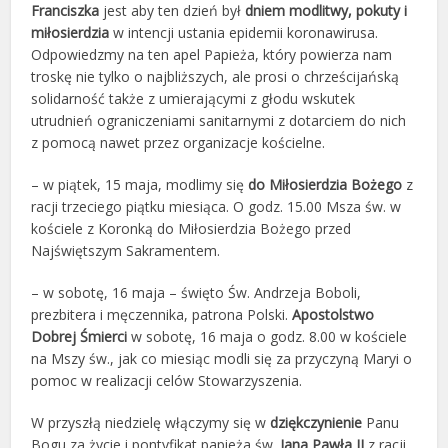
Franciszka
jest aby ten dzień był
dniem modlitwy, pokuty i
miłosierdzia
w intencji ustania epidemii koronawirusa.
Odpowiedzmy na ten apel Papieża, który powierza nam
troskę nie tylko o najbliższych, ale prosi o chrześcijańską
solidarność także z umierającymi z głodu wskutek
utrudnień ograniczeniami sanitarnymi z dotarciem do nich
z pomocą nawet przez organizacje kościelne.
– w piątek, 15 maja, modlimy się
do Miłosierdzia Bożego
z
racji trzeciego piątku miesiąca. O godz. 15.00 Msza św. w
kościele z Koronką do Miłosierdzia Bożego przed
Najświętszym Sakramentem.
– w sobotę, 16 maja – święto Św. Andrzeja Boboli,
prezbitera i męczennika, patrona Polski.
Apostolstwo
Dobrej Śmierci
w sobotę, 16 maja o godz. 8.00 w kościele
na Mszy św.,
jak co miesiąc modli się za przyczyną Maryi o
pomoc w realizacji celów Stowarzyszenia.
W przyszłą niedzielę włączymy się w
dziękczynienie
Panu
Bogu za życie i pontyfikat papieża św.
Jana Pawła II
z racji