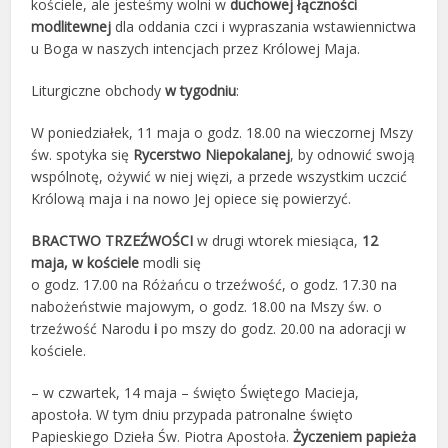
kościele, ale jesteśmy wolni w
duchowej łączności
modlitewnej
dla oddania czci i wypraszania wstawiennictwa
u Boga w naszych intencjach przez Królowej Maja.
Liturgiczne obchody
w tygodniu
:
W poniedziałek, 11 maja o godz. 18.00 na wieczornej Mszy
św. spotyka się
Rycerstwo Niepokalanej
, by odnowić swoją
wspólnotę, ożywić w niej więzi, a przede wszystkim uczcić
Królową maja i na nowo Jej opiece się powierzyć.
BRACTWO TRZEŹWOŚCI
w drugi wtorek miesiąca,
12
maja
,
w kościele
modli się
o godz. 17.00 na Różańcu o trzeźwość,
o godz. 17.30 na
nabożeństwie majowym,
o godz. 18.00 na Mszy św. o
trzeźwość Narodu
i
po mszy do godz. 20.00 na adoracji w
kościele.
– w czwartek, 14 maja – święto Świętego Macieja,
apostoła. W tym dniu przypada patronalne święto
Papieskiego Dzieła Św. Piotra Apostoła.
Życzeniem papieża