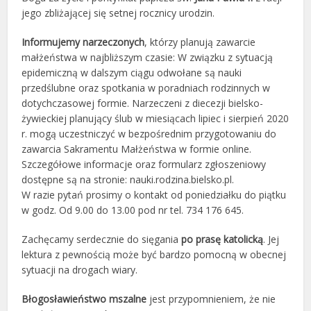
jego zbliżającej się setnej rocznicy urodzin.
Informujemy narzeczonych
, którzy planują zawarcie
małżeństwa w najbliższym czasie: W związku z sytuacją
epidemiczną w dalszym ciągu odwołane są nauki
przedślubne oraz spotkania w poradniach rodzinnych w
dotychczasowej formie. Narzeczeni z diecezji bielsko-
żywieckiej planujący ślub w miesiącach lipiec i sierpień 2020
r. mogą uczestniczyć w bezpośrednim przygotowaniu do
zawarcia Sakramentu Małżeństwa w formie online.
Szczegółowe informacje oraz formularz zgłoszeniowy
dostępne są na stronie: nauki.rodzina.bielsko.pl.
W razie pytań prosimy o kontakt od poniedziałku do piątku
w godz. Od 9.00 do 13.00 pod nr tel. 734 176 645.
Zachęcamy serdecznie do sięgania
po prasę katolicką
. Jej
lektura z pewnością może być bardzo pomocną w obecnej
sytuacji na drogach wiary.
Błogosławieństwo mszalne
jest przypomnieniem, że nie