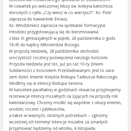
W czwartek po wieczornej Mszy św. kolejna katecheza
dorosłych z cyklu „Czy wiesz w co wierzysz?”. Ks. Piotr
zaprasza do kawiarenki Emaus.
Ks. Włodzimierz zaprasza na spotkanie formacyjne
młodzież przygotowującą się do bierzmowania
z klas III gimnazjalnych w piątek, 26 października o godz.
18.45 do kaplicy Miłosierdzia Bożego.
W przyszłą niedzielę, 28 października obchodzić
uroczystość rocznicy poświęcenia naszego kościoła.
Przyszła niedziela jest też, już po raz 10-ty Dniem
Solidarności z Kościołem Prześladowanym. Jest to zara-
zem dzień Imienin Księdza Biskupa Tadeusza Rakoczego.
Modlimy się w intencji Biskupa Seniora.
W kancelarii parafialnej w godzinach otwarcia przyjmujemy
rezerwacje intencji mszalnych za żyjących na przyszły rok
kalendarzowy. Chcemy modlić się wspólnie z okazji imienin,
urodzin, rocznic i jubileuszów,
a także w ważnych, istotnych potrzebach – zgłośmy
wcześniej ich terminy! Intencje mszalne za zmarłych
przyjmować będziemy od wtorku, 6 listopada.