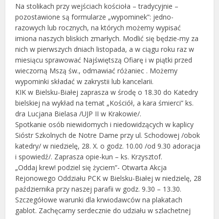
Na stolikach przy wejściach kościoła – tradycyjnie –
pozostawione są formularze „wypominek”: jedno-
razowych lub rocznych, na których możemy wypisać
imiona naszych bliskich zmarłych. Modlić się będzie-my za
nich w pierwszych dniach listopada, a w ciągu roku raz w
miesiącu sprawować Najświętszą Ofiarę i w piątki przed
wieczorną Mszą św., odmawiać różaniec . Możemy
wypominki składać w zakrystii lub kancelarii.
KIK w Bielsku-Białej zaprasza w środę o 18.30 do Katedry
bielskiej na wykład na temat „Kościół, a kara śmierci” ks.
dra Lucjana Bielasa /UJP II w Krakowie/.
Spotkanie osób niewidomych i niedowidzących w kaplicy
Sióstr Szkolnych de Notre Dame przy ul. Schodowej /obok
katedry/ w niedzielę, 28. X. o godz. 10.00 /od 9.30 adoracja
i spowiedź/. Zaprasza opie-kun – ks. Krzysztof.
„Oddaj krew! podziel się życiem”- Otwarta Akcja
Rejonowego Oddziału PCK w Bielsku-Białej w niedzielę, 28
października przy naszej parafii w godz. 9.30 – 13.30.
Szczegółowe warunki dla krwiodawców na plakatach
gablot. Zachęcamy serdecznie do udziału w szlachetnej