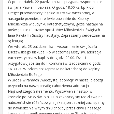
W poniedziałek, 22 października – przypada wspomnienie
św. Jana Pawła II, papieża. O godz. 18.00 ks. bp Piotr
Greger przewodniczył będzie Mszy św. wieczornej, a
następnie przeniesie relikwie papieskie do Kaplicy
Miłosierdzia w budynku katechetycznym, gdzie nastąpi na
poświęcenie obrazów Apostołów Miłosierdzia: Świętych
Jana Pawła II i Siostry Faustyny. Zapraszamy serdecznie na
tę liturgię.
We wtorek, 23 października – wspomnienie św. Józefa
Bilczewskiego biskupa. Po wieczornej Mszy św. adoracja
eucharystyczna w kaplicy do godz. 20.00. Dzieci
przygotowujące się do I Komunii św. z rodzicami o godz.
16.30 ks. Włodzimierz zaprasza na katechezę do kaplicy
Miłosierdzia Bożego.
W środę w ramach „wieczystej adoracji” w naszej diecezji,
przypada na naszą parafię całodzienna ado-racja
Najświętszego Sakramentu. Wystawienie nastąpi w
kościele po Mszy św. o 8.00, a zakończy się Mo-dlitwą na
nabożeństwie różańcowym. Jak najserdeczniej zachęcamy
do nawiedzenia w tym dniu choćby przez chwilę naszego
kościoła dla modlitewnego spotkania ze Zbawicielem.