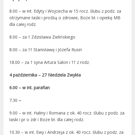
8.00 – w int. Edyty i Wojciecha w 15 rocz. ślubu z podz. za
otrzymane łaski i prośbą o zdrowie, Boże bł. i opiekę MB
dla całej rodz.
8.00 – za † Zdzisława Zielińskiego
8.00 – za †† Stanisławę i Józefa Rusin
18.00 – za † syna Artura Salon i †† z rodz.
4 października – 27 Niedziela Zwykła
6.00 –
w
int. parafian
7.30
–
9.00 – w int. Haliny i Romana z ok. 40 rocz. ślubu z podz. za
łaski i pr o zdr i Boże bł. dla całej rodz.
10.30 – w
int. Ewy i Andrzeja z ok. 40 rocz. ślubu z podz. za