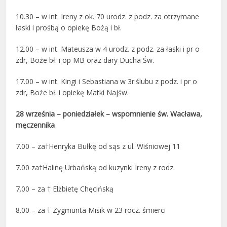
10.30
– w int. Ireny z ok. 70 urodz. z podz. za otrzymane
łaski i prośbą o opiekę Bożą i bł.
12.00 – w int. Mateusza w 4 urodz. z podz. za łaski i pr o
zdr, Boże bł. i op MB oraz dary Ducha Św.
17.00 – w int. Kingi i Sebastiana w 3r.ślubu z podz. i pr o
zdr, Boże bł. i opiekę Matki Najśw.
28 września – poniedziałek – wspomnienie św. Wacława,
męczennika
7.00 – za†Henryka Bułkę od sąs z ul. Wiśniowej 11
7.00 za†Halinę Urbańską od kuzynki Ireny z rodz.
7.00 – za † Elżbietę Chęcińską
8.00 – za † Zygmunta Misik w 23 rocz. śmierci