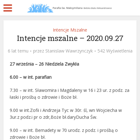
Intencje Mszalne
Intencje mszalne – 2020.09.27
6 lat temu
przez
Stanislaw Wawrzynczyk
542 Wyświetlenia
27 września – 26 Niedziela Zwykła
6.00 – w int. parafian
7.30 – w int. Sławomira i Magdaleny w 16 i 23 ur. z podz. za
łaski i prośbą o zdrowie i Boże bł.
9.00
w int.Zofii i Andrzeja Tyc w 30r. śl, wn Wojciecha w
3ur.z podz.i pr o zdr,Boże bł.daryDucha Św.
9.00 – w int. Bernadety w 70 urodz. z podz. i prośbą o
zdrowie i Boże bł.