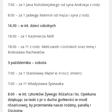
7.00 – za † Jana Kołodziejskiego od syna Andrzeja z rodz.
8.00 – za † Jadwigę Mamroł od męża i syna z rodz.
16.30 – w int. dzieci szkolnych
18.00 – za † Kazimierza Móll
18.00 – za †† z rodz. Mielczarek i Ucińskich oraz Irenę i
Bolesława Rachwałów
3 października – sobota
7.00 – za † Stanisławę Mętel w 4 rocz. śmierci
7.00 – za †† Władysława Śpiewaka
8.00
–
w int. członków Żywego Różańca i ks. Opiekuna
dziękując za łaski z pr o ducha gorliwości w modl
różańcowej, by przemieniła nasze rodziny, parafię i
Ojczyznę