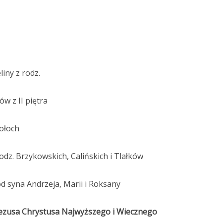
liny z rodz.
w z II piętra
Wołoch
rodz. Brzykowskich, Calińskich i Tlałków
d syna Andrzeja, Marii i Roksany
Jezusa Chrystusa Najwyższego i Wiecznego