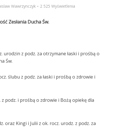
nislaw Wawrzynczyk
2 525 Wyświetlenia
tość Zesłania Ducha Św.
z. urodzin z podz. za otrzymane łaski i prośbą o
ha Św.
ocz. ślubu z podz. za łaski i prośbą o zdrowie i
z. z podz. i prośbą o zdrowie i Bożą opiekę dla
 oraz Kingi i Julii z ok. rocz. urodz. z podz. za