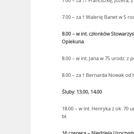
7.00 – za †† Franciszkę, Józefa,
7.00 – za † Walerię Banet w 5 roc
8.00 – w int. członków Stowarzy
Opiekuna
8.00 – w int. Jana w 75 urodz. z p
8.00 – za † Bernarda Nowak od H
Śluby: 13.
00, 14.00
18.00 – w int. Henryka z ok. 70 u
bł.
16 czerwca – Niedziela Uroczyst