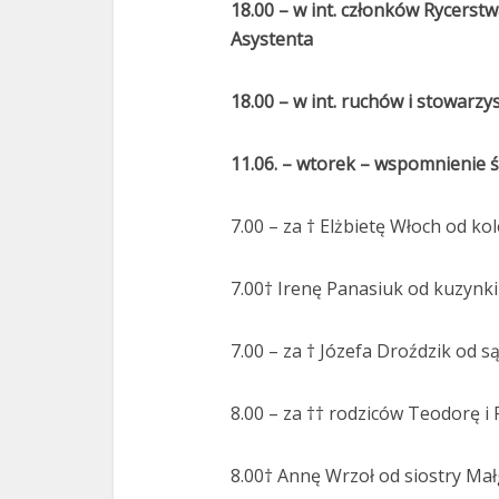
18.00 – w int. członków Rycerstw
Asystenta
18.00 – w int. ruchów i stowarzy
11.06. – wtorek – wspomnienie 
7.00 – za † Elżbietę Włoch od k
7.00† Irenę Panasiuk od kuzynk
7.00 – za † Józefa Droździk od 
8.00 – za †† rodziców Teodorę i 
8.00† Annę Wrzoł od siostry Mał