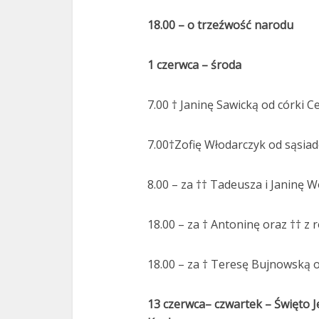
18.00 – o trzeźwość narodu
1 czerwca – środa
7.00 † Janinę Sawicką od córki Ce
7.00†Zofię Włodarczyk od sąsiadó
8.00 – za †† Tadeusza i Janinę 
18.00 – za † Antoninę oraz †† z 
18.00 – za † Teresę Bujnowską o
13 czerwca– czwartek – Święto 