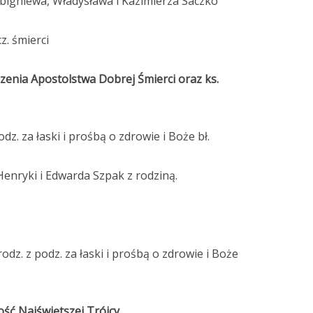
 Zbigniewa, Władysława i Kazimierza Saczko
z. śmierci
szenia Apostolstwa Dobrej Śmierci oraz ks.
odz. za łaski i prośbą o zdrowie i Boże bł.
enryki i Edwarda Szpak z rodziną.
rodz. z podz. za łaski i prośbą o zdrowie i Boże
ość Najświętszej Trójcy