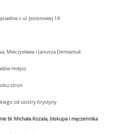
ąsiadów z ul. Jesionowej 14
awa, Mieczysława i Janusza Demianiuk
iadów Hołysz
z obu stron
kiego od siostry Krystyny
ie bł. Michała Kozala, biskupa i męczennika