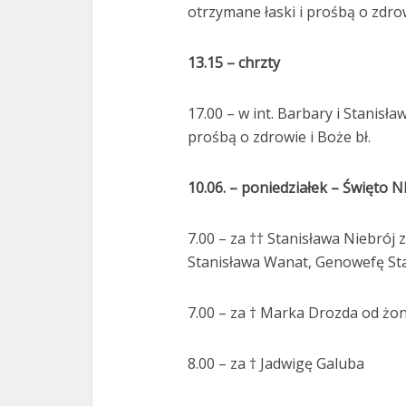
otrzymane łaski i prośbą o zdrow
13.15 – chrzty
17.00 – w int. Barbary i Stanisła
prośbą o zdrowie i Boże bł.
10.06. – poniedziałek – Święto 
7.00 – za †† Stanisława Niebrój 
Stanisława Wanat, Genowefę St
7.00 – za † Marka Drozda od żon
8.00 – za † Jadwigę Galuba