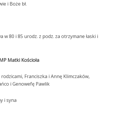
ie i Boże bł.
wa w 80 i 85 urodz. z podz. za otrzymane łaski i
NMP Matki Kościoła
z rodzicami, Franciszka i Annę Klimczaków,
ańco i Genowefę Pawlik
y i syna