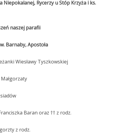
a Niepokalanej, Rycerzy u Stóp Krzyża i ks.
szeń naszej parafii
św. Barnaby, Apostoła
oleżanki Wiesławy Tyszkowskiej
i Małgorzaty
sąsiadów
Franciszka Baran oraz †† z rodz.
gorzty z rodz.