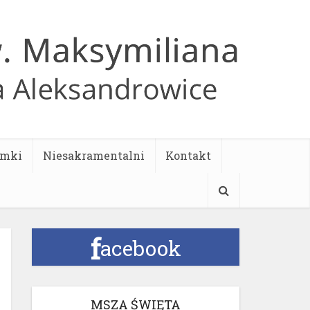
ymki
Niesakramentalni
Kontakt
f
acebook
MSZA ŚWIĘTA