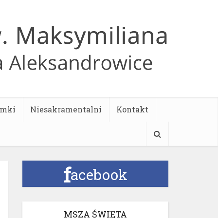
ymki
Niesakramentalni
Kontakt
f
acebook
MSZA ŚWIĘTA