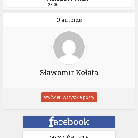
-28.06...
O autorze
Sławomir Kołata
Wyświetl wszystkie posty
f
acebook
MSZA ŚWIĘTA