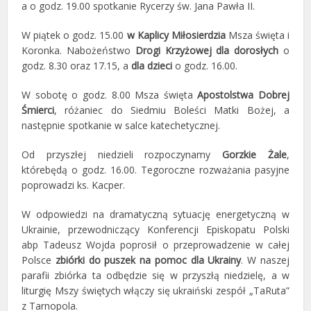
a o godz. 19.00 spotkanie Rycerzy św. Jana Pawła II.
W piątek o godz. 15.00
w Kaplicy Miłosierdzia
Msza święta i
Koronka. Nabożeństwo
Drogi Krzyżowej dla dorosłych
o
godz. 8.30 oraz 17.15, a
dla dzieci
o godz. 16.00.
W sobotę o godz. 8.00 Msza święta
Apostolstwa Dobrej
Śmierci
, różaniec do Siedmiu Boleści Matki Bożej, a
następnie spotkanie w salce katechetycznej.
Od przyszłej niedzieli rozpoczynamy
Gorzkie Żale
,
którebędą o godz. 16.00. Tegoroczne rozważania pasyjne
poprowadzi ks. Kacper.
W odpowiedzi na dramatyczną sytuację energetyczną w
Ukrainie, przewodniczący Konferencji Episkopatu Polski
abp Tadeusz Wojda poprosił o przeprowadzenie w całej
Polsce
zbiórki do puszek na pomoc dla Ukrainy
. W naszej
parafii zbiórka ta odbędzie się w przyszłą niedzielę, a w
liturgię Mszy świętych włączy się ukraiński zespół „TaRuta”
z Tarnopola.