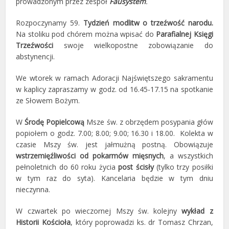
prowadzonym przez zespół
Fausystem
.
Rozpoczynamy 59.
Tydzień modlitw o trzeźwość narodu.
Na stoliku pod chórem można wpisać do
Parafialnej Księgi
Trzeźwości
swoje wielkopostne zobowiązanie do
abstynencji.
We wtorek w ramach Adoracji Najświętszego sakramentu
w kaplicy zapraszamy w godz. od 16.45-17.15 na spotkanie
ze Słowem Bożym.
W
Środę Popielcową
Msze św. z obrzędem posypania głów
popiołem o godz. 7.00; 8.00; 9.00; 16.30 i 18.00. Kolekta w
czasie Mszy św. jest jałmużną postną. Obowiązuje
wstrzemięźliwości od pokarmów mięsnych
, a wszystkich
pełnoletnich do 60 roku życia
post ścisły
(tylko trzy posiłki
w tym raz do syta). Kancelaria będzie w tym dniu
nieczynna.
W czwartek po wieczornej Mszy św. kolejny
wykład z
Historii
Kościoła
, który poprowadzi ks. dr Tomasz Chrzan,