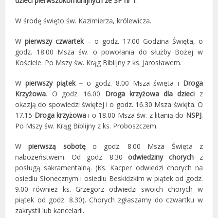
dzieci pierwszokomunijnych ze SP nr 1
.
W środę święto św. Kazimierza, królewicza.
W
pierwszy czwartek
– o godz. 17.00 Godzina Święta, o
godz. 18.00 Msza św. o powołania do służby Bożej w
Kościele. Po Mszy św. Krąg Biblijny z ks. Jarosławem.
W
pierwszy piątek –
o godz. 8.00 Msza święta i
Droga
Krzyżowa
. O godz. 16.00
Droga krzyżowa dla dzieci
z
okazją do spowiedzi świętej i o godz. 16.30 Msza święta. O
17.15
Droga krzyżowa
i o 18.00 Msza św. z litanią do
NSPJ
.
Po Mszy św. Krąg Biblijny z ks. Proboszczem.
W
pierwszą sobotę
o godz. 8.00 Msza Święta z
nabożeństwem. Od godz. 8.30
odwiedziny chorych
z
posługą sakramentalną. (Ks. Kacper odwiedzi chorych na
osiedlu Słonecznym i osiedlu Beskidzkim w piątek od godz.
9.00 również ks. Grzegorz odwiedzi swoich chorych w
piątek od godz. 8.30). Chorych zgłaszamy do czwartku w
zakrystii lub kancelarii.