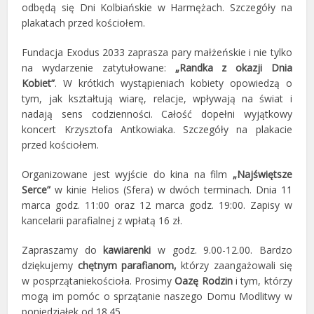
odbędą się Dni Kolbiańskie w Harmężach. Szczegóły na
plakatach przed kościołem.
Fundacja Exodus 2033 zaprasza pary małżeńskie i nie tylko
na wydarzenie zatytułowane:
„Randka z okazji Dnia
Kobiet”
. W krótkich wystąpieniach kobiety opowiedzą o
tym, jak kształtują wiarę, relacje, wpływają na świat i
nadają sens codzienności. Całość dopełni wyjątkowy
koncert Krzysztofa Antkowiaka. Szczegóły na plakacie
przed kościołem.
Organizowane jest wyjście do kina na film
„Najświętsze
Serce”
w kinie Helios (Sfera) w dwóch terminach. Dnia 11
marca godz. 11:00 oraz 12 marca godz. 19:00. Zapisy w
kancelarii parafialnej z wpłatą 16 zł.
Zapraszamy do
kawiarenki
w godz. 9.00-12.00. Bardzo
dziękujemy
chętnym
parafianom,
którzy zaangażowali się
w posprzątaniekościoła. Prosimy
Oazę Rodzin
i tym, którzy
mogą im pomóc o sprzątanie naszego Domu Modlitwy w
poniedziałek od 18.45.