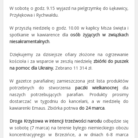
W sobotę o godz. 9.15 wyjazd na pielgrzymkę do Łękawicy,
Przyłękowa i Rychwałdu.
W przyszłą niedzielę o godz. 10.00 w kaplicy Msza święta i
spotkanie w kawiarence dla
osób żyjących w związkach
niesakramentalnych
.
Dziękujemy za dzisiejsze ofiary złożone na ogrzewanie
kościoła i za wsparcie w zeszłą niedzielę
zbiórki do puszek
na pomoc dla Ukrainy.
Zebrano 11 314 zł.
W gazetce parafialnej zamieszczona jest lista produktów
potrzebnych do stworzenia
paczki wielkanocnej
dla
naszych potrzebujących parafian. Produkty prosimy
dostarczać w tygodniu do kancelarii, a w niedzielę do
kawiarenki Emaus. Zbiórka potrwa
do 24 marca
.
Droga Krzyżowa w intencji trzeźwości narodu
odbędzie się
w sobotę (7 marca) na terenie byłego niemieckiego obozu
koncentracyjnego w Brzezińce, a w dniach 6-8 marca