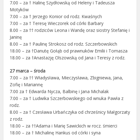
7.00 – za † Halinę Szydłowską od Heleny i Tadeusza
Motyków
7.00 – za † Jerzego Konior od rodz. Kwaśnych
7.00 – za † Teresę Wieczorek od córki Barbary
8.00 – za †† rodziców Leona i Wandę oraz siostry Stefanię i
Janinę
8.00 – za † Paulinę Strokosz od rodz. Szczerbowskich
18.00 – za †Danutę Gołąb od prawnuków Emilii i Tomasza
18.00 – za †Anastazję Olszowską od Jana i Teresy z rodz.
27 marca – środa
7.00 – za †† Władysława, Mieczysława, Zbigniewa, Jana,
Zofię i Mariannę
7.00 za † Edwarda Nycza, Balbinę i Jana Michalak
7.00 – za † Ludwika Szczerbowskiego od wnuka Pawła z
rodz.
8.00 – za † Czesława Urbańczyka od chrześnicy Małgorzaty
z rodz.
18.00 – za ††Adama i Marię Sawickich w rocz. śmierci
18.00 – za † Michalinę Hankus od córki i syna