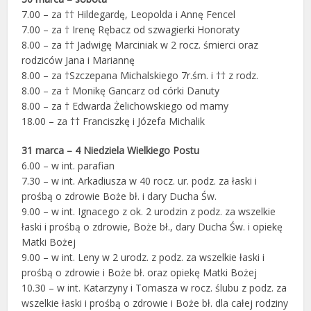
7.00 – za †† Hildegardę, Leopolda i Annę Fencel
7.00 – za † Irenę Rębacz od szwagierki Honoraty
8.00 – za †† Jadwigę Marciniak w 2 rocz. śmierci oraz
rodziców Jana i Mariannę
8.00 – za †Szczepana Michalskiego 7r.śm. i †† z rodz.
8.00 – za † Monikę Gancarz od córki Danuty
8.00 – za † Edwarda Żelichowskiego od mamy
18.00 – za †† Franciszkę i Józefa Michalik
31 marca – 4 Niedziela Wielkiego Postu
6.00 – w int. parafian
7.30 – w int. Arkadiusza w 40 rocz. ur. podz. za łaski i
prośbą o zdrowie Boże bł. i dary Ducha Św.
9.00 – w int. Ignacego z ok. 2 urodzin z podz. za wszelkie
łaski i prośbą o zdrowie, Boże bł., dary Ducha Św. i opiekę
Matki Bożej
9.00 – w int. Leny w 2 urodz. z podz. za wszelkie łaski i
prośbą o zdrowie i Boże bł. oraz opiekę Matki Bożej
10.30 – w int. Katarzyny i Tomasza w rocz. ślubu z podz. za
wszelkie łaski i prośbą o zdrowie i Boże bł. dla całej rodziny