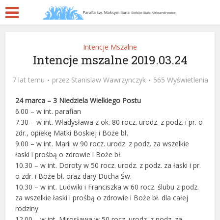
Intencje Mszalne
Intencje mszalne 2019.03.24
7 lat temu
przez
Stanislaw Wawrzynczyk
565 Wyświetlenia
24 marca – 3 Niedziela Wielkiego Postu
6.00 – w int. parafian
7.30 – w int. Władysława z ok. 80 rocz. urodz. z podz. i pr. o
zdr., opiekę Matki Boskiej i Boże bł.
9.00 – w int. Marii w 90 rocz. urodz. z podz. za wszelkie
łaski i prośbą o zdrowie i Boże bł.
10.30 – w int. Doroty w 50 rocz. urodz. z podz. za łaski i pr.
o zdr. i Boże bł. oraz dary Ducha Św.
10.30 – w int. Ludwiki i Franciszka w 60 rocz. ślubu z podz.
za wszelkie łaski i prośbą o zdrowie i Boże bł. dla całej
rodziny
12.00 – w int. Mirosława w 50 rocz. urodz. z podz. za