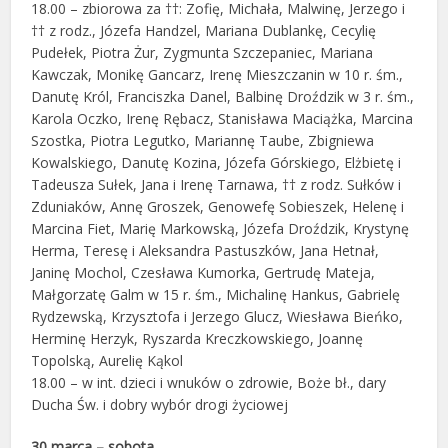
18.00 – zbiorowa za ††: Zofię, Michała, Malwinę, Jerzego i
†† z rodz., Józefa Handzel, Mariana Dublankę, Cecylię
Pudełek, Piotra Żur, Zygmunta Szczepaniec, Mariana
Kawczak, Monikę Gancarz, Irenę Mieszczanin w 10 r. śm.,
Danutę Król, Franciszka Danel, Balbinę Droździk w 3 r. śm.,
Karola Oczko, Irenę Rębacz, Stanisława Maciążka, Marcina
Szostka, Piotra Legutko, Mariannę Taube, Zbigniewa
Kowalskiego, Danutę Kozina, Józefa Górskiego, Elżbietę i
Tadeusza Sułek, Jana i Irenę Tarnawa, †† z rodz. Sułków i
Zduniaków, Annę Groszek, Genowefę Sobieszek, Helenę i
Marcina Fiet, Marię Markowską, Józefa Droździk, Krystynę
Herma, Teresę i Aleksandra Pastuszków, Jana Hetnał,
Janinę Mochol, Czesława Kumorka, Gertrudę Mateja,
Małgorzatę Galm w 15 r. śm., Michalinę Hankus, Gabrielę
Rydzewską, Krzysztofa i Jerzego Glucz, Wiesława Bieńko,
Herminę Herzyk, Ryszarda Kreczkowskiego, Joannę
Topolską, Aurelię Kąkol
18.00 – w int. dzieci i wnuków o zdrowie, Boże bł., dary
Ducha Św. i dobry wybór drogi życiowej
30 marca – sobota