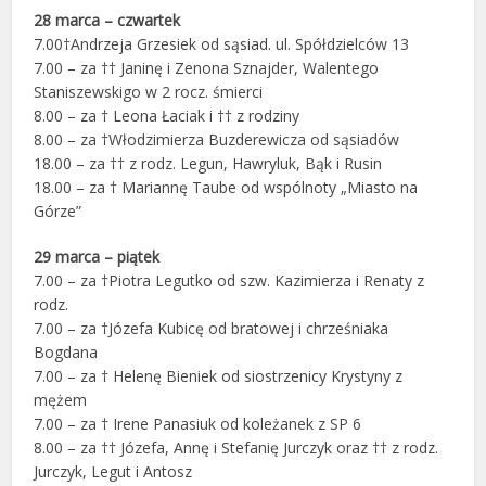
28 marca – czwartek
7.00†Andrzeja Grzesiek od sąsiad. ul. Spółdzielców 13
7.00 – za †† Janinę i Zenona Sznajder, Walentego
Staniszewskigo w 2 rocz. śmierci
8.00 – za † Leona Łaciak i †† z rodziny
8.00 – za †Włodzimierza Buzderewicza od sąsiadów
18.00 – za †† z rodz. Legun, Hawryluk, Bąk i Rusin
18.00 – za † Mariannę Taube od wspólnoty „Miasto na
Górze”
29 marca – piątek
7.00 – za †Piotra Legutko od szw. Kazimierza i Renaty z
rodz.
7.00 – za †Józefa Kubicę od bratowej i chrześniaka
Bogdana
7.00 – za † Helenę Bieniek od siostrzenicy Krystyny z
mężem
7.00 – za † Irene Panasiuk od koleżanek z SP 6
8.00 – za †† Józefa, Annę i Stefanię Jurczyk oraz †† z rodz.
Jurczyk, Legut i Antosz