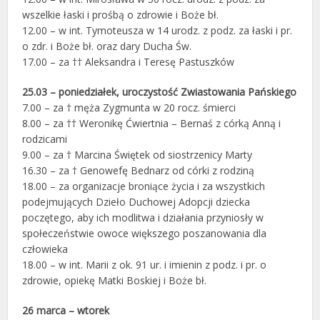
wszelkie łaski i prośbą o zdrowie i Boże bł.
12.00 – w int. Tymoteusza w 14 urodz. z podz. za łaski i pr.
o zdr. i Boże bł. oraz dary Ducha Św.
17.00 – za †† Aleksandra i Teresę Pastuszków
25.03 – poniedziałek, uroczystość Zwiastowania Pańskiego
7.00 – za † męża Zygmunta w 20 rocz. śmierci
8.00 – za †† Weronikę Ćwiertnia – Bernaś z córką Anną i
rodzicami
9.00 – za † Marcina Świętek od siostrzenicy Marty
16.30 – za † Genowefę Bednarz od córki z rodziną
18.00 – za organizacje broniące życia i za wszystkich
podejmujących Dzieło Duchowej Adopcji dziecka
poczętego, aby ich modlitwa i działania przyniosły w
społeczeństwie owoce większego poszanowania dla
człowieka
18.00 – w int. Marii z ok. 91 ur. i imienin z podz. i pr. o
zdrowie, opiekę Matki Boskiej i Boże bł.
26 marca – wtorek