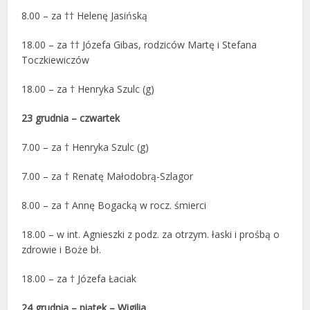
8.00 – za †† Helenę Jasińską
18.00 – za †† Józefa Gibas, rodziców Martę i Stefana
Toczkiewiczów
18.00 – za † Henryka Szulc (g)
23 grudnia – czwartek
7.00 – za † Henryka Szulc (g)
7.00 – za † Renatę Małodobrą-Szlagor
8.00 – za † Annę Bogacką w rocz. śmierci
18.00 – w int. Agnieszki z podz. za otrzym. łaski i prośbą o
zdrowie i Boże bł.
18.00 – za † Józefa Łaciak
24 grudnia – piątek – Wigilia