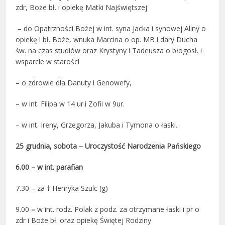
zdr, Boże bł. i opiekę Matki Najświętszej
– do Opatrzności Bożej w int. syna Jacka i synowej Aliny o
opiekę i bł. Boże, wnuka Marcina o op. MB i dary Ducha
św. na czas studiów oraz Krystyny i Tadeusza o błogosł. i
wsparcie w starości
– o zdrowie dla Danuty i Genowefy,
– w int. Filipa w 14 ur.i Zofii w 9ur.
– w int. Ireny, Grzegorza, Jakuba i Tymona o łaski..
25 grudnia, sobota – Uroczystość Narodzenia Pańskiego
6.00 –
w
int. parafian
7.30 – za † Henryka Szulc (g)
9.00
–
w int. rodz. Polak z podz. za otrzymane łaski i pr o
zdr i Boże bł. oraz opiekę Świętej Rodziny