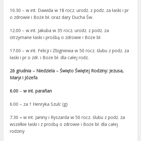
10.30 – w int. Dawida w 18 rocz. urodz. z podz. za łaski i pr
o zdrowie i Boże bł. oraz dary Ducha Św.
12.00
– w int. Jakuba w 35 rocz. urodz. z podz. za
otrzymane łaski i prośbą o zdrowie i Boże bł.
17.00 – w int. Felicji i Zbigniewa w 50 rocz. ślubu z podz. za
łaski i pr o zdr. i Boże bł. dla całej rodz.
26 grudnia – Niedziela – Święto Świętej Rodziny: Jezusa,
Maryi i Józefa
6.00
–
w
int. parafian
6.00 – za † Henryka Szulc (g)
7.30
–
w int. Janiny i Ryszarda w 50 rocz. ślubu z podz. za
wszelkie łaski i z prośbą o zdrowie i Boże bł. dla całej
rodziny