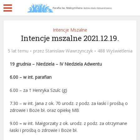
Intencje Mszalne
Intencje mszalne 2021.12.19.
5 lat temu
przez
Stanislaw Wawrzynczyk
488 Wyświetlenia
19 grudnia – Niedziela – IV Niedziela Adwentu
6.00 –
w
int. parafian
6.00 – za † Henryka Szulc (g)
7.30 – w int. Jana z ok. 70 urodz. z podz. za łaski i prośbą o
zdrowie i Boże bł. oraz opiekę MB
9.00
–
w int. Małgorzaty z ok. urodz. z podz. za otrzymane
łaski i prośbą o zdrowie i Boże bł.