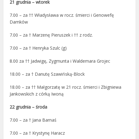
21 grudnia – wtorek
7.00 – za †† Władysława w rocz. śmierci i Genowefę
Damków
7.00 – za † Marzenę Pieruszek i †† z rodz.
7.00 – za † Henryka Szulc (g)
8.00 za †† Jadwigę, Zygmunta i Waldemara Grojec
18.00 – za † Danutę Szawińską-Block
18.00 – za †† Małgorzatę w 21 rocz. śmierci i Zbigniewa
Jankowskich z córką Iwoną
22 grudnia – środa
7.00 – za † Jana Barnaś
7.00 – za † Krystynę Haracz