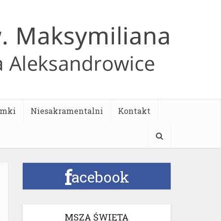
ymki
Niesakramentalni
Kontakt
f
acebook
MSZA ŚWIĘTA