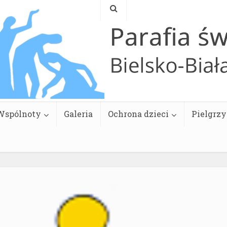
Wspólnoty
Galeria
Ochrona dzieci
Pielgrz