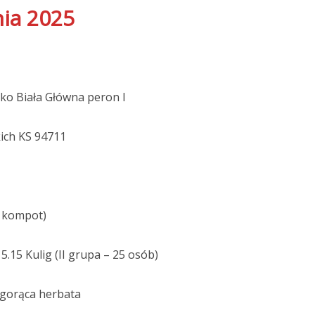
nia 2025
sko Biała Główna peron I
kich KS 94711
i kompot)
15.15 Kulig (II grupa – 25 osób)
 gorąca herbata